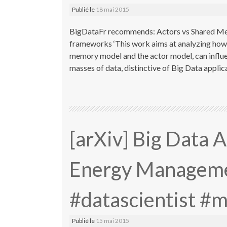
Publié le
18 mai 2015
BigDataFr recommends: Actors vs Shared Mem
frameworks ‘This work aims at analyzing how
memory model and the actor model, can influ
masses of data, distinctive of Big Data appli
[arXiv] Big Data 
Energy Managemen
#datascientist #
Publié le
15 mai 2015