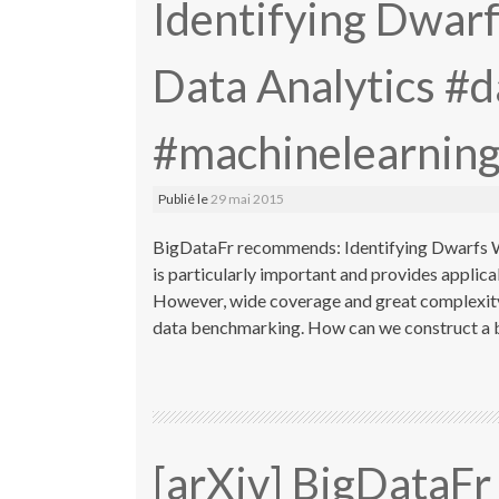
Identifying Dwarf
Data Analytics #d
#machinelearnin
Publié le
29 mai 2015
BigDataFr recommends: Identifying Dwarfs W
is particularly important and provides applic
However, wide coverage and great complexity
data benchmarking. How can we construct a b
[arXiv] BigDataF