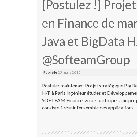
[Postulez !] Proje
en Finance de mar
Java et BigData H
@SofteamGroup
Publié le
25 mars 2018
Postuler maintenant Projet stratégique BigDa
H/F à Paris Ingénieur études et Développemen
SOFTEAM Finance, venez participer à un proje
consiste à réunir l’ensemble des applications 