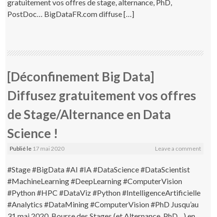
gratuitement vos offres de stage, alternance, PhD,
PostDoc… BigDataFR.com diffuse […]
[Déconfinement Big Data]
Diffusez gratuitement vos offres
de Stage/Alternance en Data
Science !
Publié le
17 mai 2020
Leave a comment
#Stage #BigData #AI #IA #DataScience #DataScientist
#MachineLearning #DeepLearning #ComputerVision
#Python #HPC #DataViz #Python #IntelligenceArtificielle
#Analytics #DataMining #ComputerVision #PhD Jusqu’au
31 mai 2020, Bourse des Stages (et Alternance, PhD…) en