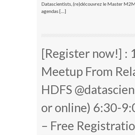
Datascientists, (re)découvrez le Master M2M
agendas […]
[Register now!] :
Meetup From Rela
HDFS @datascien
or online) 6:30-
– Free Registrati