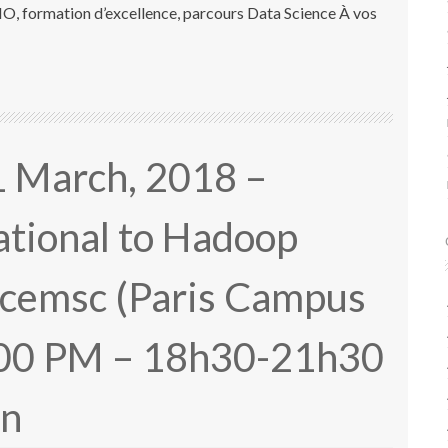
O, formation d’excellence, parcours Data Science À vos
 1 March, 2018 –
tional to Hadoop
cemsc (Paris Campus
9:00 PM – 18h30-21h30
on