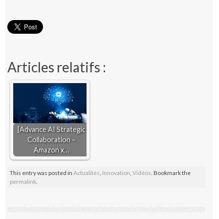
Articles relatifs :
[Advance AI Strategic
Collaboration –
Amazon x…
This entry was posted in
Actualités
,
Innovation
,
Vidéos
. Bookmark the
permalink
.