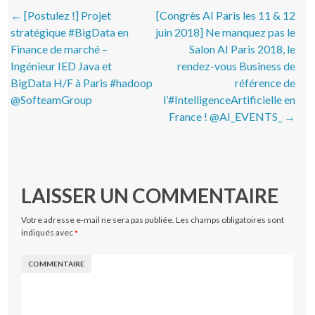
Post navigation
←
[Postulez !] Projet
[Congrès AI Paris les 11 & 12
stratégique #BigData en
juin 2018] Ne manquez pas le
Finance de marché –
Salon AI Paris 2018, le
Ingénieur IED Java et
rendez-vous Business de
BigData H/F à Paris #hadoop
référence de
@SofteamGroup
l’#IntelligenceArtificielle en
France ! @AI_EVENTS_
→
LAISSER UN COMMENTAIRE
Votre adresse e-mail ne sera pas publiée.
Les champs obligatoires sont
indiqués avec
*
COMMENTAIRE